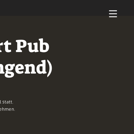
rt Pub
ngend)
statt.
nehmen.