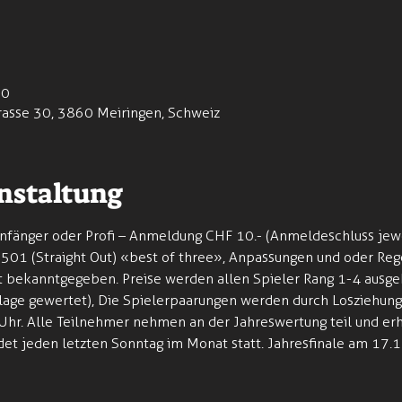
00
rasse 30, 3860 Meiringen, Schweiz
nstaltung
nfänger oder Profi – Anmeldung CHF 10.- (Anmeldeschluss jewe
rd 501 (Straight Out) «best of three», Anpassungen und oder R
t bekanntgegeben. Preise werden allen Spieler Rang 1-4 ausgeh
lage gewertet), Die Spielerpaarungen werden durch Losziehung
 Uhr. Alle Teilnehmer nehmen an der Jahreswertung teil und er
det jeden letzten Sonntag im Monat statt. Jahresfinale am 17.