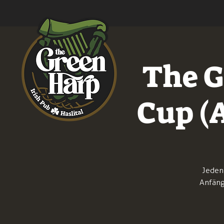
The G
Cup (
Jeden
Anfäng