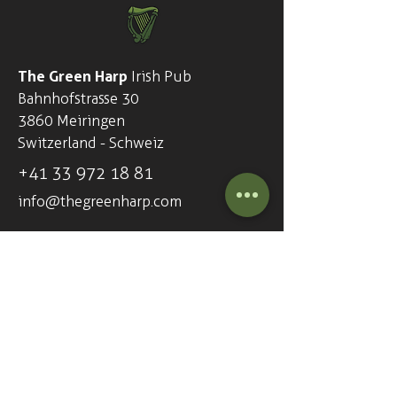
The Green Harp
Irish Pub
Bahnhofstrasse 30
3860 Meiringen
Switzerland - Schweiz
+41
33 972 18 81
info@thegreenharp.com
Opening hours - 7 days a week
Everyday from 5pm (17:00)
Our pub is open everyday...