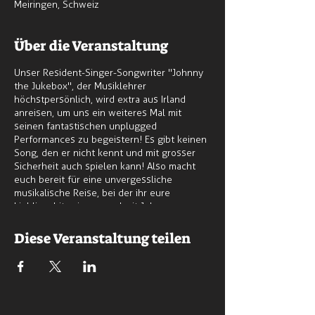
Meiringen, Schweiz
Über die Veranstaltung
Unser Resident-Singer-Songwriter "Johnny
the Jukebox", der Musiklehrer
höchstpersönlich, wird extra aus Irland
anreisen, um uns ein weiteres Mal mit
seinen fantastischen unplugged
Performances zu begeistern! Es gibt keinen
Song, den er nicht kennt und mit grosser
Sicherheit auch spielen kann! Also macht
euch bereit für eine unvergessliche
musikalische Reise, bei der ihr eure
Lieblingshits singen und mit Johnny
zusammen feiern könnt! Wie das irische
Sprichwort sagt: "Is iad ceol agus craic croí
Diese Veranstaltung teilen
an tsaoil." - "Musik und Spass sind das Herz
des Lebens.".