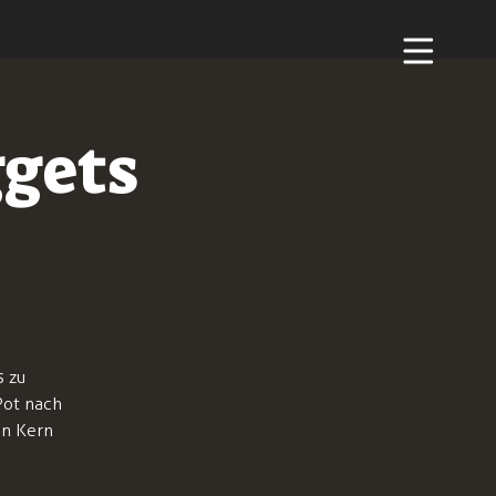
ggets
s zu
Pot nach
en Kern