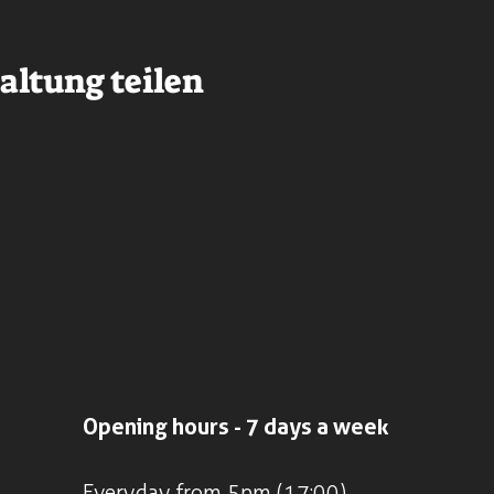
altung teilen
Opening hours - 7 days a week
Everyday from 5pm (17:00)