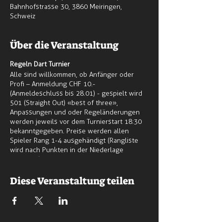
Bahnhofstrasse 30, 3860 Meiringen,
Schweiz
Über die Veranstaltung
Regeln Dart Turnier
Alle sind willkommen, ob Anfänger oder
Profi – Anmeldung CHF 10.-
(Anmeldeschluss bis 28.01) - gespielt wird
501 (Straight Out) «best of three»,
Anpassungen und oder Regeländerungen
werden jeweils vor dem Turnierstart 18:30
bekanntgegeben. Preise werden allen
Spieler Rang 1-4 ausgehändigt (Rangliste
wird nach Punkten in der Niederlage
gewertet), Die Spielerpaarungen werden
durch Losziehung um 18:00 entschieden,
Start Turnier jeweils 18:30.
Diese Veranstaltung teilen
Alle Teilnehmer nehmen an der
Jahreswertung teil und erhalten Punkte
Rang 1-10. Green Harp Dart Turnier findet