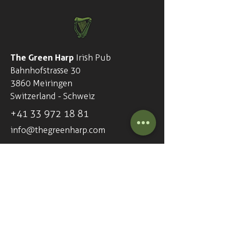
jeden letzten Sonntag im Monat statt.
Jahresfinale am 17.12.23.
The Green Harp
Irish Pub
Bahnhofstrasse 30
3860 Meiringen
Switzerland - Schweiz
+41
33 972 18 81
info@thegreenharp.com
Opening hours - 7 days a week
Everyday from 5pm (17:00)